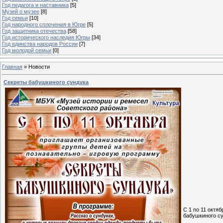
Год педагога и наставника
[5]
Музей о музее
[8]
Год семьи
[10]
Год народного сплочения в Югре
[5]
Год защитника отечества
[58]
Год исторического наследия Югры
[34]
Год единства народов России
[7]
Год молодой семьи
[0]
Главная
»
Новости
Секреты бабушкиного сундука
С 1 по 11 октя
бабушкиного су