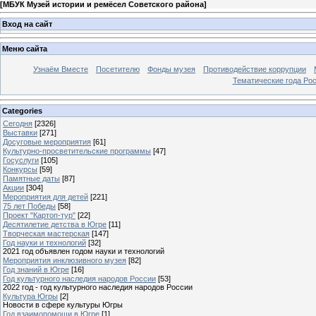
[
МБУК Музей истории и ремёсел Советского района
]
Вход на сайт
Меню сайта
Узнаём Вместе
Посетителю
Фонды музея
Противодействие коррупции
Тематические года Ро
Categories
Сегодня
[2326]
Выставки
[271]
Досуговые мероприятия
[61]
Культурно-просветительские программы
[47]
Госуслуги
[105]
Конкурсы
[59]
Памятные даты
[87]
Акции
[304]
Мероприятия для детей
[221]
75 лет Победы
[58]
Проект "Картоп-тур"
[22]
Десятилетие детства в Югре
[11]
Творческая мастерская
[147]
Год науки и технологий
[32]
2021 год объявлен годом науки и технологий
Мероприятия инклюзивного музея
[82]
Год знаний в Югре
[16]
Год культурного наследия народов России
[53]
2022 год - год культурного наследия народов России
Культура Югры
[2]
Новости в сфере культуры Югры
Год взаимопомощи в Югре
[1]