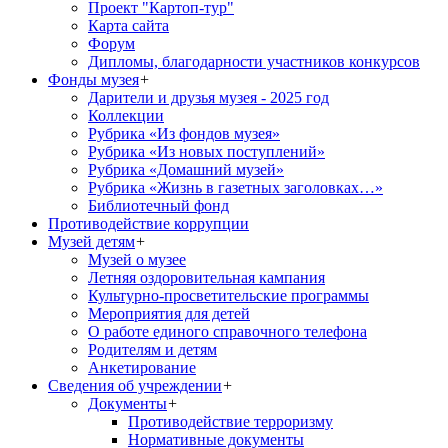
Проект "Картоп-тур"
Карта сайта
Форум
Дипломы, благодарности участников конкурсов
Фонды музея
+
Дарители и друзья музея - 2025 год
Коллекции
Рубрика «Из фондов музея»
Рубрика «Из новых поступлений»
Рубрика «Домашний музей»
Рубрика «Жизнь в газетных заголовках…»
Библиотечный фонд
Противодействие коррупции
Музей детям
+
Музей о музее
Летняя оздоровительная кампания
Культурно-просветительские программы
Мероприятия для детей
О работе единого справочного телефона
Родителям и детям
Анкетирование
Сведения об учреждении
+
Документы
+
Противодействие терроризму
Нормативные документы