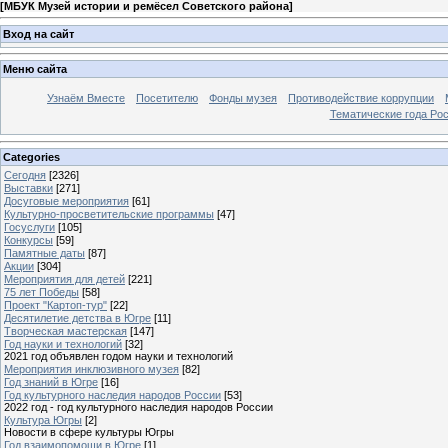
[
МБУК Музей истории и ремёсел Советского района
]
Вход на сайт
Меню сайта
Узнаём Вместе
Посетителю
Фонды музея
Противодействие коррупции
Тематические года Ро
Categories
Сегодня
[2326]
Выставки
[271]
Досуговые мероприятия
[61]
Культурно-просветительские программы
[47]
Госуслуги
[105]
Конкурсы
[59]
Памятные даты
[87]
Акции
[304]
Мероприятия для детей
[221]
75 лет Победы
[58]
Проект "Картоп-тур"
[22]
Десятилетие детства в Югре
[11]
Творческая мастерская
[147]
Год науки и технологий
[32]
2021 год объявлен годом науки и технологий
Мероприятия инклюзивного музея
[82]
Год знаний в Югре
[16]
Год культурного наследия народов России
[53]
2022 год - год культурного наследия народов России
Культура Югры
[2]
Новости в сфере культуры Югры
Год взаимопомощи в Югре
[1]