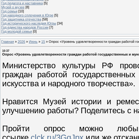
Год педагога и наставника
[5]
Музей о музее
[8]
Год семьи
[10]
Год народного сплочения в Югре
[5]
Год защитника отечества
[58]
Год исторического наследия Югры
[34]
Год единства народов России
[7]
Год молодой семьи
[0]
Главная
»
2026
»
Июнь
»
15
»
Опрос «Уровень удовлетворенности граждан работой го
10:37
Опрос «Уровень удовлетворенности граждан работой государственных и муни
Министерство культуры РФ прово
граждан работой государственных
искусства и народного творчества».
Нравится Музей истории и ремес
улучшению работы? Поделитесь с 
Пройти опрос можно любы
ссылке
clck.ru/3GgJpx
или же отскан