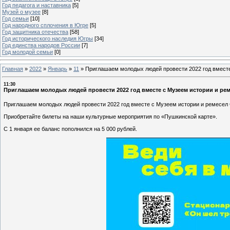
Год педагога и наставника
[5]
Музей о музее
[8]
Год семьи
[10]
Год народного сплочения в Югре
[5]
Год защитника отечества
[58]
Год исторического наследия Югры
[34]
Год единства народов России
[7]
Год молодой семьи
[0]
Главная
»
2022
»
Январь
»
11
»
Приглашаем молодых людей провести 2022 год вместе
11:30
Приглашаем молодых людей провести 2022 год вместе с Музеем истории и рем
Приглашаем молодых людей провести 2022 год вместе с Музеем истории и ремесел 
Приобретайте билеты на наши культурные мероприятия по «Пушкинской карте».
С 1 января ее баланс пополнился на 5 000 рублей.