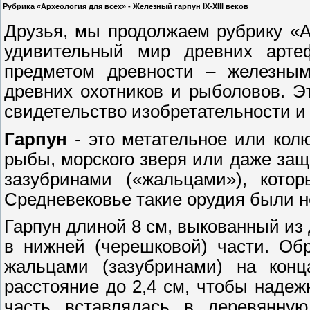
Рубрика «Археология для всех» - Железный гарпун IX-XIII веков
Друзья, мы продолжаем рубрику «А
удивительный мир древних арте
предметом древности – железным
древних охотников и рыболовов. Эт
свидетельство изобретательности и
Гарпун
- это метательное или кол
рыбы, морского зверя или даже защ
зазубринами («жальцами»), кото
Средневековье такие орудия были 
Гарпун длиной 8 см, выкованный из
в нижней (черешковой) части. Об
жальцами (зазубринами) на кон
расстояние до 2,4 см, чтобы надеж
часть вставлялась в деревянну