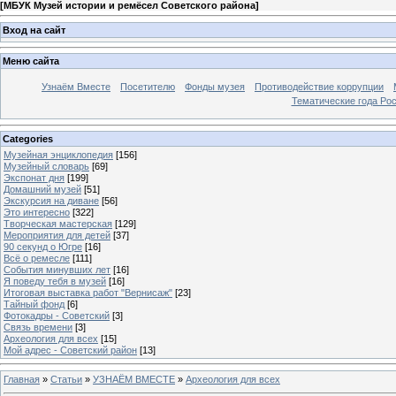
[
МБУК Музей истории и ремёсел Советского района
]
Вход на сайт
Меню сайта
Узнаём Вместе
Посетителю
Фонды музея
Противодействие коррупции
Тематические года Ро
Categories
Музейная энциклопедия
[156]
Музейный словарь
[69]
Экспонат дня
[199]
Домашний музей
[51]
Экскурсия на диване
[56]
Это интересно
[322]
Творческая мастерская
[129]
Мероприятия для детей
[37]
90 секунд о Югре
[16]
Всё о ремесле
[111]
События минувших лет
[16]
Я поведу тебя в музей
[16]
Итоговая выставка работ "Вернисаж"
[23]
Тайный фонд
[6]
Фотокадры - Советский
[3]
Связь времени
[3]
Археология для всех
[15]
Мой адрес - Советский район
[13]
Главная
»
Статьи
»
УЗНАЁМ ВМЕСТЕ
»
Археология для всех