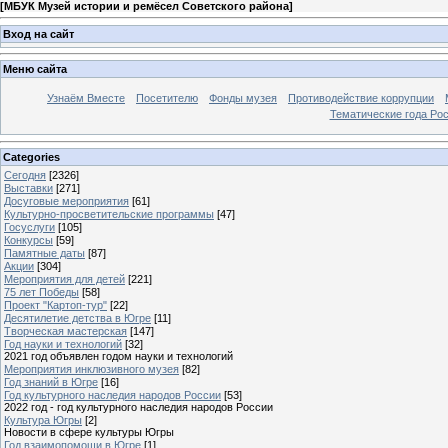
[
МБУК Музей истории и ремёсел Советского района
]
Вход на сайт
Меню сайта
Узнаём Вместе
Посетителю
Фонды музея
Противодействие коррупции
Тематические года Ро
Categories
Сегодня
[2326]
Выставки
[271]
Досуговые мероприятия
[61]
Культурно-просветительские программы
[47]
Госуслуги
[105]
Конкурсы
[59]
Памятные даты
[87]
Акции
[304]
Мероприятия для детей
[221]
75 лет Победы
[58]
Проект "Картоп-тур"
[22]
Десятилетие детства в Югре
[11]
Творческая мастерская
[147]
Год науки и технологий
[32]
2021 год объявлен годом науки и технологий
Мероприятия инклюзивного музея
[82]
Год знаний в Югре
[16]
Год культурного наследия народов России
[53]
2022 год - год культурного наследия народов России
Культура Югры
[2]
Новости в сфере культуры Югры
Год взаимопомощи в Югре
[1]