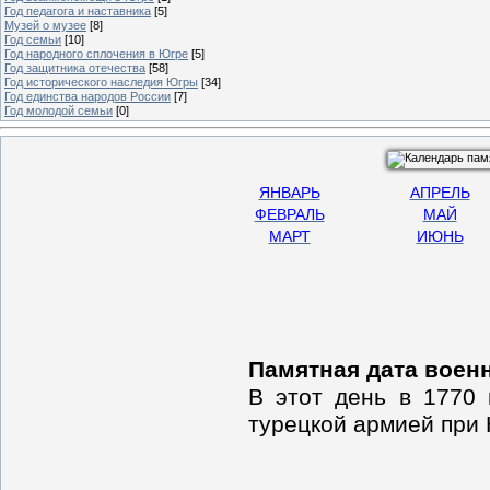
Год педагога и наставника
[5]
Музей о музее
[8]
Год семьи
[10]
Год народного сплочения в Югре
[5]
Год защитника отечества
[58]
Год исторического наследия Югры
[34]
Год единства народов России
[7]
Год молодой семьи
[0]
ЯНВАРЬ
АПРЕЛЬ
ФЕВРАЛЬ
МАЙ
МАРТ
ИЮНЬ
Памятная дата воен
В этот день в 1770 
турецкой армией при 