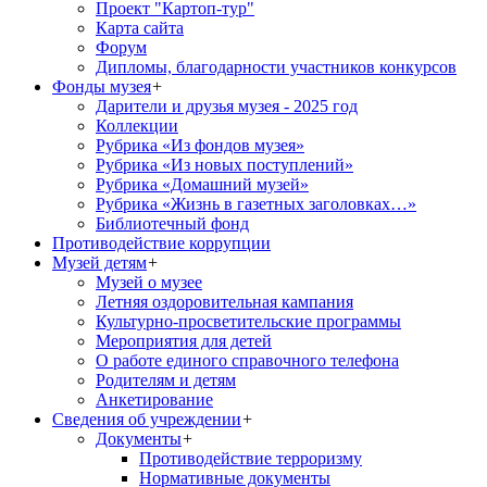
Проект "Картоп-тур"
Карта сайта
Форум
Дипломы, благодарности участников конкурсов
Фонды музея
+
Дарители и друзья музея - 2025 год
Коллекции
Рубрика «Из фондов музея»
Рубрика «Из новых поступлений»
Рубрика «Домашний музей»
Рубрика «Жизнь в газетных заголовках…»
Библиотечный фонд
Противодействие коррупции
Музей детям
+
Музей о музее
Летняя оздоровительная кампания
Культурно-просветительские программы
Мероприятия для детей
О работе единого справочного телефона
Родителям и детям
Анкетирование
Сведения об учреждении
+
Документы
+
Противодействие терроризму
Нормативные документы