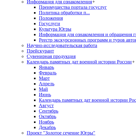
Информация для ознакомления
+
Преимущества портала госуслуг
Политика обработки п...
Положения
Госуслуги
Культура Югры
Информация для ознакомления и обращения г
Реестр экскурсионных программ и туров авто
Научно-исследовательская работа
Прейскурант
Сувенирная продукция
Календарь памятных дат военной истории России
+
Январь
Февраль
Март
Апрель
Май
Июнь
Календарь памятных дат военной истории Ро
Август
Сентябрь
Октябрь
Ноябрь
Декабрь
Проект "Золотое сечение Югры"