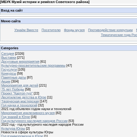
[
МБУК Музей истории и ремёсел Советского района
]
Вход на сайт
Меню сайта
Узнаём Вместе
Посетителю
Фонды музея
Противодействие коррупции
Тематические года Ро
Categories
Сегодня
[2326]
Выставки
[271]
Досуговые мероприятия
[61]
Культурно-просветительские программы
[47]
Госуслуги
[105]
Конкурсы
[59]
Памятные даты
[87]
Акции
[304]
Мероприятия для детей
[221]
75 лет Победы
[58]
Проект "Картоп-тур"
[22]
Десятилетие детства в Югре
[11]
Творческая мастерская
[147]
Год науки и технологий
[32]
2021 год объявлен годом науки и технологий
Мероприятия инклюзивного музея
[82]
Год знаний в Югре
[16]
Год культурного наследия народов России
[53]
2022 год - год культурного наследия народов России
Культура Югры
[2]
Новости в сфере культуры Югры
Год взаимопомощи в Югре
[1]