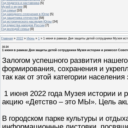
Год педагога и наставника
[5]
Музей о музее
[8]
Год семьи
[10]
Год народного сплочения в Югре
[5]
Год защитника отечества
[58]
Год исторического наследия Югры
[34]
Год единства народов России
[7]
Год молодой семьи
[0]
Главная
»
2022
»
Июнь
»
1
»
1 июня в рамках Дня защиты детей сотрудники Музея ист
16:24
1 июня в рамках Дня защиты детей сотрудники Музея истории и ремесел Совет
Залогом успешного развития нашего
формирования, сохранения и укрепл
так как от этой категории населени
1 июня 2022 года Музея истории и 
акцию «Детство – это МЫ». Цель акц
В городском парке культуры и отдых
информационные листовки, посвяще