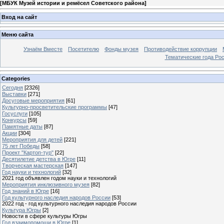
[
МБУК Музей истории и ремёсел Советского района
]
Вход на сайт
Меню сайта
Узнаём Вместе
Посетителю
Фонды музея
Противодействие коррупции
Тематические года Ро
Categories
Сегодня
[2326]
Выставки
[271]
Досуговые мероприятия
[61]
Культурно-просветительские программы
[47]
Госуслуги
[105]
Конкурсы
[59]
Памятные даты
[87]
Акции
[304]
Мероприятия для детей
[221]
75 лет Победы
[58]
Проект "Картоп-тур"
[22]
Десятилетие детства в Югре
[11]
Творческая мастерская
[147]
Год науки и технологий
[32]
2021 год объявлен годом науки и технологий
Мероприятия инклюзивного музея
[82]
Год знаний в Югре
[16]
Год культурного наследия народов России
[53]
2022 год - год культурного наследия народов России
Культура Югры
[2]
Новости в сфере культуры Югры
Год взаимопомощи в Югре
[1]