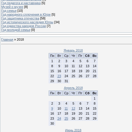
Год педагога и наставника
[5]
Музей о музее
[8]
Год семьи
[10]
Год народного сплочения в Югре
[5]
Год защитника отечества
[58]
Год исторического наследия Югры
[34]
Год единства народов России
[7]
Год молодой семьи
[0]
Главная
»
2018
Январь 2018
Пн
Вт
Ср
Чт
Пт
Сб
Вс
1
2
3
4
5
6
7
8
9
10
11
12
13
14
15
16
17
18
19
20
21
22
23
24
25
26
27
28
29
30
31
Апрель 2018
Пн
Вт
Ср
Чт
Пт
Сб
Вс
1
2
3
4
5
6
7
8
9
10
11
12
13
14
15
16
17
18
19
20
21
22
23
24
25
26
27
28
29
30
Июнь 2018