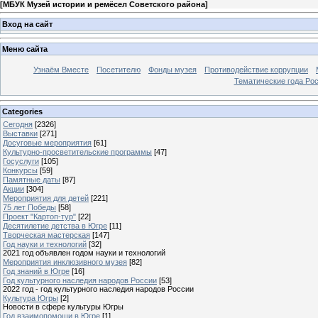
[
МБУК Музей истории и ремёсел Советского района
]
Вход на сайт
Меню сайта
Узнаём Вместе
Посетителю
Фонды музея
Противодействие коррупции
Тематические года Ро
Categories
Сегодня
[2326]
Выставки
[271]
Досуговые мероприятия
[61]
Культурно-просветительские программы
[47]
Госуслуги
[105]
Конкурсы
[59]
Памятные даты
[87]
Акции
[304]
Мероприятия для детей
[221]
75 лет Победы
[58]
Проект "Картоп-тур"
[22]
Десятилетие детства в Югре
[11]
Творческая мастерская
[147]
Год науки и технологий
[32]
2021 год объявлен годом науки и технологий
Мероприятия инклюзивного музея
[82]
Год знаний в Югре
[16]
Год культурного наследия народов России
[53]
2022 год - год культурного наследия народов России
Культура Югры
[2]
Новости в сфере культуры Югры
Год взаимопомощи в Югре
[1]