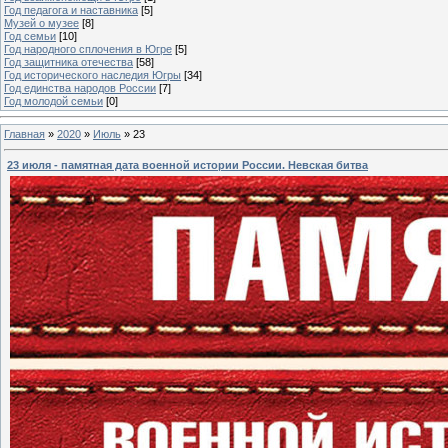
Год педагога и наставника
[5]
Музей о музее
[8]
Год семьи
[10]
Год народного сплочения в Югре
[5]
Год защитника отечества
[58]
Год исторического наследия Югры
[34]
Год единства народов России
[7]
Год молодой семьи
[0]
Главная
»
2020
»
Июль
»
23
23 июля - памятная дата военной истории России. Невская битва