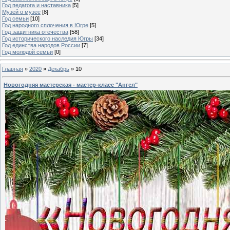
Год педагога и наставника
[5]
Музей о музее
[8]
Год семьи
[10]
Год народного сплочения в Югре
[5]
Год защитника отечества
[58]
Год исторического наследия Югры
[34]
Год единства народов России
[7]
Год молодой семьи
[0]
Главная
»
2020
»
Декабрь
»
10
Новогодняя мастерская - мастер-класс "Ангел"