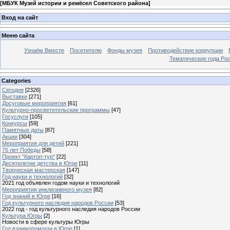
[
МБУК Музей истории и ремёсел Советского района
]
Вход на сайт
Меню сайта
Узнаём Вместе
Посетителю
Фонды музея
Противодействие коррупции
Тематические года Ро
Categories
Сегодня
[2326]
Выставки
[271]
Досуговые мероприятия
[61]
Культурно-просветительские программы
[47]
Госуслуги
[105]
Конкурсы
[59]
Памятные даты
[87]
Акции
[304]
Мероприятия для детей
[221]
75 лет Победы
[58]
Проект "Картоп-тур"
[22]
Десятилетие детства в Югре
[11]
Творческая мастерская
[147]
Год науки и технологий
[32]
2021 год объявлен годом науки и технологий
Мероприятия инклюзивного музея
[82]
Год знаний в Югре
[16]
Год культурного наследия народов России
[53]
2022 год - год культурного наследия народов России
Культура Югры
[2]
Новости в сфере культуры Югры
Год взаимопомощи в Югре
[1]