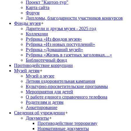
Проект "Картоп-тур"
Карта сайта
Форум
Дипломы, благодарности участников конкурсов
Фонды музея
+
Дарители и друзья музея - 2025 год
Коллекции
Рубрика «Из фондов музея»
Рубрика «Из новых поступлений»
Рубрика «Домашний музей»
Рубрика «Жизнь в газетных заголовках…»
Библиотечный фонд
Противодействие коррупции
Музей детям
+
Музей о музее
Летняя оздоровительная кампания
Культурно-просветительские программы
Мероприятия для детей
О работе единого справочного телефона
Родителям и детям
Анкетирование
Сведения об учреждении
+
Документы
+
Противодействие терроризму
Нормативные документы