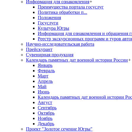
Информация для ознакомления
+
Преимущества портала госуслуг
Политика обработки п...
Положения
Госуслуги
Культура Югры
Информация для ознакомления и обращения г
Реестр экскурсионных программ и туров авто
Научно-исследовательская работа
Прейскурант
Сувенирная продукция
Календарь памятных дат военной истории России
+
Январь
Февраль
Март
Апрель
Май
Июнь
Календарь памятных дат военной истории Ро
Август
Сентябрь
Октябрь
Ноябрь
Декабрь
Проект "Золотое сечение Югры"