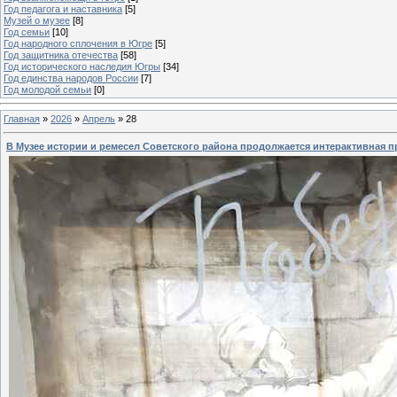
Год педагога и наставника
[5]
Музей о музее
[8]
Год семьи
[10]
Год народного сплочения в Югре
[5]
Год защитника отечества
[58]
Год исторического наследия Югры
[34]
Год единства народов России
[7]
Год молодой семьи
[0]
Главная
»
2026
»
Апрель
»
28
В Музее истории и ремесел Советского района продолжается интерактивная п