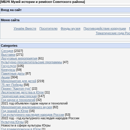
[
МБУК Музей истории и ремёсел Советского района
]
Вход на сайт
Меню сайта
Узнаём Вместе
Посетителю
Фонды музея
Противодействие коррупции
Тематические года Ро
Categories
Сегодня
[2327]
Выставки
[271]
Досуговые мероприятия
[61]
Культурно-просветительские программы
[47]
Госуслуги
[105]
Конкурсы
[59]
Памятные даты
[87]
Акции
[304]
Мероприятия для детей
[219]
75 лет Победы
[58]
Проект "Картоп-тур"
[22]
Десятилетие детства в Югре
[11]
Творческая мастерская
[147]
Год науки и технологий
[32]
2021 год объявлен годом науки и технологий
Мероприятия инклюзивного музея
[82]
Год знаний в Югре
[16]
Год культурного наследия народов России
[53]
2022 год - год культурного наследия народов России
Культура Югры
[2]
Новости в сфере культуры Югры
Год взаимопомощи в Югре
[1]