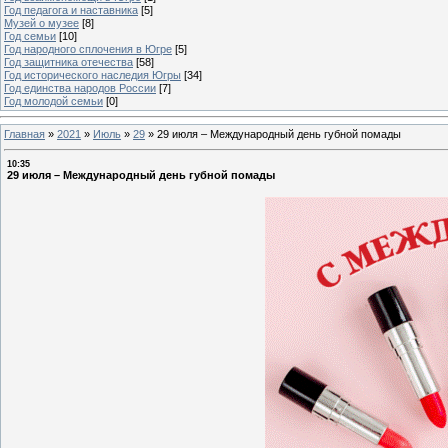
Год педагога и наставника
[5]
Музей о музее
[8]
Год семьи
[10]
Год народного сплочения в Югре
[5]
Год защитника отечества
[58]
Год исторического наследия Югры
[34]
Год единства народов России
[7]
Год молодой семьи
[0]
Главная
»
2021
»
Июль
»
29
»
29 июля – Международный день губной помады
10:35
29 июля – Международный день губной помады