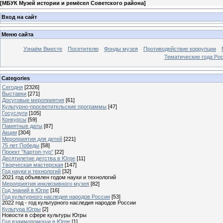
[
МБУК Музей истории и ремёсел Советского района
]
Вход на сайт
Меню сайта
Узнаём Вместе
Посетителю
Фонды музея
Противодействие коррупции
Тематические года Ро
Categories
Сегодня
[2326]
Выставки
[271]
Досуговые мероприятия
[61]
Культурно-просветительские программы
[47]
Госуслуги
[105]
Конкурсы
[59]
Памятные даты
[87]
Акции
[304]
Мероприятия для детей
[221]
75 лет Победы
[58]
Проект "Картоп-тур"
[22]
Десятилетие детства в Югре
[11]
Творческая мастерская
[147]
Год науки и технологий
[32]
2021 год объявлен годом науки и технологий
Мероприятия инклюзивного музея
[82]
Год знаний в Югре
[16]
Год культурного наследия народов России
[53]
2022 год - год культурного наследия народов России
Культура Югры
[2]
Новости в сфере культуры Югры
Год взаимопомощи в Югре
[1]