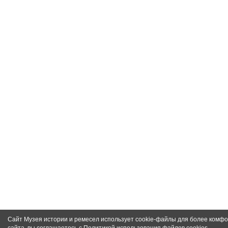
Сайт Музея истории и ремесел использует cookie-файлы для более комф
сайта, вы соглашаетесь с
Политикой использования файлов cookies
.