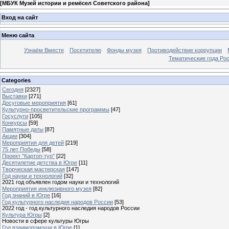
[
МБУК Музей истории и ремёсел Советского района
]
Вход на сайт
Меню сайта
Узнаём Вместе
Посетителю
Фонды музея
Противодействие коррупции
Тематические года Ро
Categories
Сегодня
[2327]
Выставки
[271]
Досуговые мероприятия
[61]
Культурно-просветительские программы
[47]
Госуслуги
[105]
Конкурсы
[59]
Памятные даты
[87]
Акции
[304]
Мероприятия для детей
[219]
75 лет Победы
[58]
Проект "Картоп-тур"
[22]
Десятилетие детства в Югре
[11]
Творческая мастерская
[147]
Год науки и технологий
[32]
2021 год объявлен годом науки и технологий
Мероприятия инклюзивного музея
[82]
Год знаний в Югре
[16]
Год культурного наследия народов России
[53]
2022 год - год культурного наследия народов России
Культура Югры
[2]
Новости в сфере культуры Югры
Год взаимопомощи в Югре
[1]