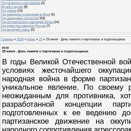
Год педагога и наставника
[5]
Музей о музее
[8]
Год семьи
[10]
Год народного сплочения в Югре
[5]
Год защитника отечества
[58]
Год исторического наследия Югры
[34]
Год единства народов России
[7]
Год молодой семьи
[0]
Главная
»
2024
»
Июнь
»
29
»
29 июня - День памяти о партизанах и подпольщиках
09:00
29 июня - День памяти о партизанах и подпольщиках
В годы Великой Отечественной вой
условиях жесточайшего оккупац
народная война в форме партизан
уникальное явление. По своему 
неожиданным для противника, хо
разработанной концепции пар
подготовленных к ее ведению дос
партизанское движение на оккуп
народного сопротивления агрессора