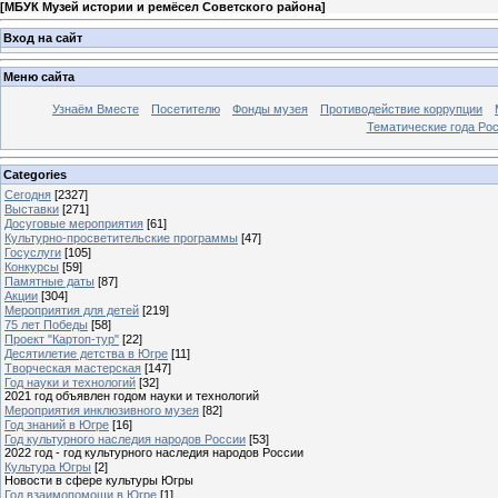
[
МБУК Музей истории и ремёсел Советского района
]
Вход на сайт
Меню сайта
Узнаём Вместе
Посетителю
Фонды музея
Противодействие коррупции
Тематические года Ро
Categories
Сегодня
[2327]
Выставки
[271]
Досуговые мероприятия
[61]
Культурно-просветительские программы
[47]
Госуслуги
[105]
Конкурсы
[59]
Памятные даты
[87]
Акции
[304]
Мероприятия для детей
[219]
75 лет Победы
[58]
Проект "Картоп-тур"
[22]
Десятилетие детства в Югре
[11]
Творческая мастерская
[147]
Год науки и технологий
[32]
2021 год объявлен годом науки и технологий
Мероприятия инклюзивного музея
[82]
Год знаний в Югре
[16]
Год культурного наследия народов России
[53]
2022 год - год культурного наследия народов России
Культура Югры
[2]
Новости в сфере культуры Югры
Год взаимопомощи в Югре
[1]