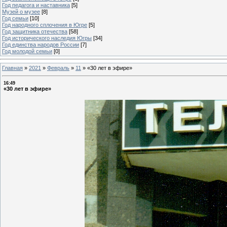
Год педагога и наставника
[5]
Музей о музее
[8]
Год семьи
[10]
Год народного сплочения в Югре
[5]
Год защитника отечества
[58]
Год исторического наследия Югры
[34]
Год единства народов России
[7]
Год молодой семьи
[0]
Главная
»
2021
»
Февраль
»
11
»
«30 лет в эфире»
16:49
«30 лет в эфире»