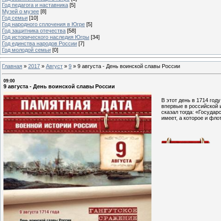
Год педагога и наставника
[5]
Музей о музее
[8]
Год семьи
[10]
Год народного сплочения в Югре
[5]
Год защитника отечества
[58]
Год исторического наследия Югры
[34]
Год единства народов России
[7]
Год молодой семьи
[0]
Главная
»
2017
»
Август
»
9
»
9 августа - День воинской славы России
09:00
9 августа - День воинской славы России
В этот день в 1714 год
впервые в российской 
сказал тогда: «Государ
имеет, а которое и фло