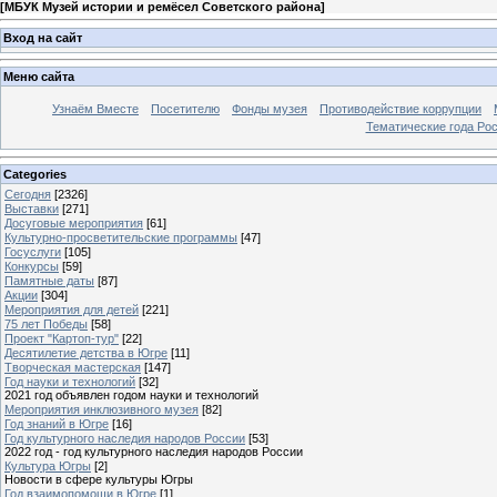
[
МБУК Музей истории и ремёсел Советского района
]
Вход на сайт
Меню сайта
Узнаём Вместе
Посетителю
Фонды музея
Противодействие коррупции
Тематические года Ро
Categories
Сегодня
[2326]
Выставки
[271]
Досуговые мероприятия
[61]
Культурно-просветительские программы
[47]
Госуслуги
[105]
Конкурсы
[59]
Памятные даты
[87]
Акции
[304]
Мероприятия для детей
[221]
75 лет Победы
[58]
Проект "Картоп-тур"
[22]
Десятилетие детства в Югре
[11]
Творческая мастерская
[147]
Год науки и технологий
[32]
2021 год объявлен годом науки и технологий
Мероприятия инклюзивного музея
[82]
Год знаний в Югре
[16]
Год культурного наследия народов России
[53]
2022 год - год культурного наследия народов России
Культура Югры
[2]
Новости в сфере культуры Югры
Год взаимопомощи в Югре
[1]