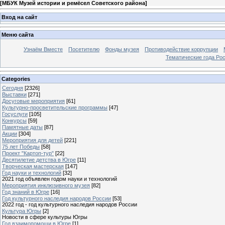
[
МБУК Музей истории и ремёсел Советского района
]
Вход на сайт
Меню сайта
Узнаём Вместе
Посетителю
Фонды музея
Противодействие коррупции
Тематические года Ро
Categories
Сегодня
[2326]
Выставки
[271]
Досуговые мероприятия
[61]
Культурно-просветительские программы
[47]
Госуслуги
[105]
Конкурсы
[59]
Памятные даты
[87]
Акции
[304]
Мероприятия для детей
[221]
75 лет Победы
[58]
Проект "Картоп-тур"
[22]
Десятилетие детства в Югре
[11]
Творческая мастерская
[147]
Год науки и технологий
[32]
2021 год объявлен годом науки и технологий
Мероприятия инклюзивного музея
[82]
Год знаний в Югре
[16]
Год культурного наследия народов России
[53]
2022 год - год культурного наследия народов России
Культура Югры
[2]
Новости в сфере культуры Югры
Год взаимопомощи в Югре
[1]