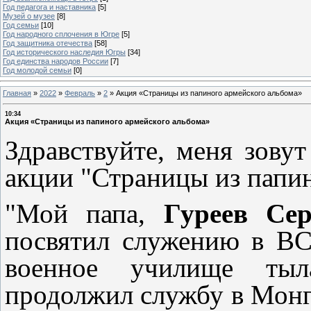
Год педагога и наставника
[5]
Музей о музее
[8]
Год семьи
[10]
Год народного сплочения в Югре
[5]
Год защитника отечества
[58]
Год исторического наследия Югры
[34]
Год единства народов России
[7]
Год молодой семьи
[0]
Главная
»
2022
»
Февраль
»
2
»
Акция «Страницы из папиного армейского альбома»
10:34
Акция «Страницы из папиного армейского альбома»
Здравствуйте, меня зову
акции "Страницы из папин
"Мой папа,
Гуреев Сер
посвятил служению в ВС
военное училище тыла
продолжил службу в Монг