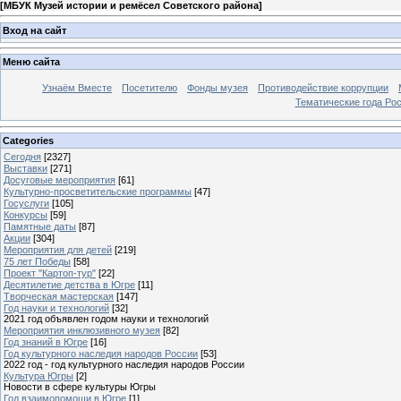
[
МБУК Музей истории и ремёсел Советского района
]
Вход на сайт
Меню сайта
Узнаём Вместе
Посетителю
Фонды музея
Противодействие коррупции
Тематические года Ро
Categories
Сегодня
[2327]
Выставки
[271]
Досуговые мероприятия
[61]
Культурно-просветительские программы
[47]
Госуслуги
[105]
Конкурсы
[59]
Памятные даты
[87]
Акции
[304]
Мероприятия для детей
[219]
75 лет Победы
[58]
Проект "Картоп-тур"
[22]
Десятилетие детства в Югре
[11]
Творческая мастерская
[147]
Год науки и технологий
[32]
2021 год объявлен годом науки и технологий
Мероприятия инклюзивного музея
[82]
Год знаний в Югре
[16]
Год культурного наследия народов России
[53]
2022 год - год культурного наследия народов России
Культура Югры
[2]
Новости в сфере культуры Югры
Год взаимопомощи в Югре
[1]