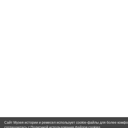
Сайт Музея истории и ремесел использует cookie-файлы для более комфо
соглашаетесь с
Политикой использования файлов cookies
.