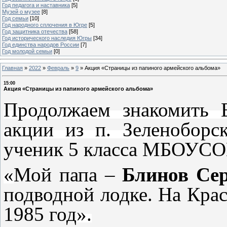
Год педагога и наставника
[5]
Музей о музее
[8]
Год семьи
[10]
Год народного сплочения в Югре
[5]
Год защитника отечества
[58]
Год исторического наследия Югры
[34]
Год единства народов России
[7]
Год молодой семьи
[0]
Главная
»
2022
»
Февраль
»
9
»
Акция «Страницы из папиного армейского альбома»
15:00
Акция «Страницы из папиного армейского альбома»
Продолжаем знакомить В
акции из п. Зеленоборс
ученик 5 класса МБОУС
«
Мой папа –
Блинов Сер
подводной лодке. На Кра
1985 год
».