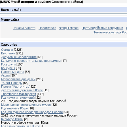
[
МБУК Музей истории и ремёсел Советского района
]
Вход на сайт
Меню сайта
Узнаём Вместе
Посетителю
Фонды музея
Противодействие коррупции
Тематические года Ро
Categories
Сегодня
[2325]
Выставки
[271]
Досуговые мероприятия
[61]
Культурно-просветительские программы
[47]
Госуслуги
[105]
Конкурсы
[59]
Памятные даты
[87]
Акции
[304]
Мероприятия для детей
[219]
75 лет Победы
[58]
Проект "Картоп-тур"
[22]
Десятилетие детства в Югре
[11]
Творческая мастерская
[147]
Год науки и технологий
[32]
2021 год объявлен годом науки и технологий
Мероприятия инклюзивного музея
[82]
Год знаний в Югре
[16]
Год культурного наследия народов России
[53]
2022 год - год культурного наследия народов России
Культура Югры
[2]
Новости в сфере культуры Югры
Год взаимопомощи в Югре
[1]