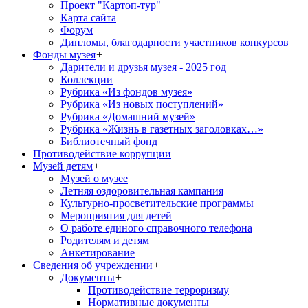
Проект "Картоп-тур"
Карта сайта
Форум
Дипломы, благодарности участников конкурсов
Фонды музея
+
Дарители и друзья музея - 2025 год
Коллекции
Рубрика «Из фондов музея»
Рубрика «Из новых поступлений»
Рубрика «Домашний музей»
Рубрика «Жизнь в газетных заголовках…»
Библиотечный фонд
Противодействие коррупции
Музей детям
+
Музей о музее
Летняя оздоровительная кампания
Культурно-просветительские программы
Мероприятия для детей
О работе единого справочного телефона
Родителям и детям
Анкетирование
Сведения об учреждении
+
Документы
+
Противодействие терроризму
Нормативные документы