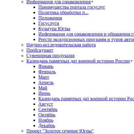
Информация для ознакомления
+
Преимущества портала госуслуг
Политика обработки п...
Положения
Госуслуги
Культура Югры
Информация для ознакомления и обращения г
Реестр экскурсионных программ и туров авто
Научно-исследовательская работа
Прейскурант
Сувенирная продукция
Календарь памятных дат военной истории России
+
Январь
Февраль
Март
Апрель
Май
Июнь
Календарь памятных дат военной истории Ро
Август
Сентябрь
Октябрь
Ноябрь
Декабрь
Проект "Золотое сечение Югры"