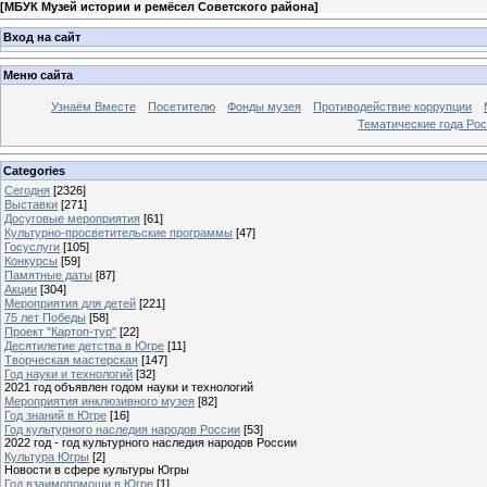
[
МБУК Музей истории и ремёсел Советского района
]
Вход на сайт
Меню сайта
Узнаём Вместе
Посетителю
Фонды музея
Противодействие коррупции
Тематические года Ро
Categories
Сегодня
[2326]
Выставки
[271]
Досуговые мероприятия
[61]
Культурно-просветительские программы
[47]
Госуслуги
[105]
Конкурсы
[59]
Памятные даты
[87]
Акции
[304]
Мероприятия для детей
[221]
75 лет Победы
[58]
Проект "Картоп-тур"
[22]
Десятилетие детства в Югре
[11]
Творческая мастерская
[147]
Год науки и технологий
[32]
2021 год объявлен годом науки и технологий
Мероприятия инклюзивного музея
[82]
Год знаний в Югре
[16]
Год культурного наследия народов России
[53]
2022 год - год культурного наследия народов России
Культура Югры
[2]
Новости в сфере культуры Югры
Год взаимопомощи в Югре
[1]