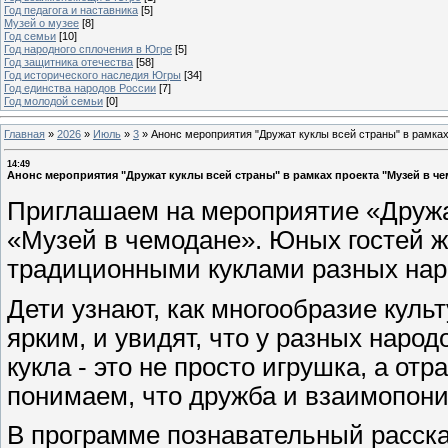
Год педагога и наставника
[5]
Музей о музее
[8]
Год семьи
[10]
Год народного сплочения в Югре
[5]
Год защитника отечества
[58]
Год исторического наследия Югры
[34]
Год единства народов России
[7]
Год молодой семьи
[0]
Главная
»
2026
»
Июль
»
3
»
Анонс мероприятия "Дружат куклы всей страны" в рамках
14:49
Анонс мероприятия "Дружат куклы всей страны" в рамках проекта "Музей в ч
Приглашаем на мероприятие «Дружа
«Музей в чемодане». Юных гостей ж
традиционными куклами разных нар
Дети узнают, как многообразие куль
ярким, и увидят, что у разных наро
кукла - это не просто игрушка, а о
понимаем, что дружба и взаимопон
В программе познавательный рассказ