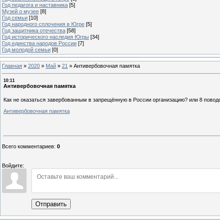
Год педагога и наставника
[5]
Музей о музее
[8]
Год семьи
[10]
Год народного сплочения в Югре
[5]
Год защитника отечества
[58]
Год исторического наследия Югры
[34]
Год единства народов России
[7]
Год молодой семьи
[0]
Главная
»
2020
»
Май
»
21
»
Антивербовочная памятка
10:11
Антивербовочная памятка
Как не оказаться завербованным в запрещённую в России организацию? или 8 повод
Антивербовочная памятка
Всего комментариев
:
0
Войдите:
Отправить