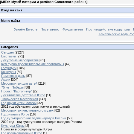
[
МБУК Музей истории и ремёсел Советского района
]
Вход на сайт
Меню сайта
Узнаём Вместе
Посетителю
Фонды музея
Противодействие коррупции
Тематические года Ро
Categories
Сегодня
[2327]
Выставки
[271]
Досуговые мероприятия
[61]
Культурно-просветительские программы
[47]
Госуслуги
[105]
Конкурсы
[59]
Памятные даты
[87]
Акции
[304]
Мероприятия для детей
[219]
75 лет Победы
[58]
Проект "Картоп-тур"
[22]
Десятилетие детства в Югре
[11]
Творческая мастерская
[147]
Год науки и технологий
[32]
2021 год объявлен годом науки и технологий
Мероприятия инклюзивного музея
[82]
Год знаний в Югре
[16]
Год культурного наследия народов России
[53]
2022 год - год культурного наследия народов России
Культура Югры
[2]
Новости в сфере культуры Югры
Год взаимопомощи в Югре
[1]