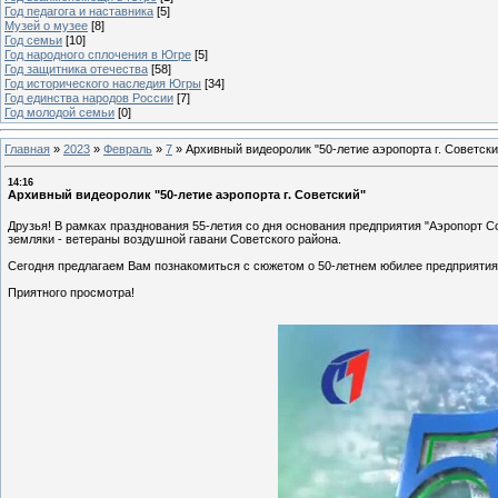
Год педагога и наставника
[5]
Музей о музее
[8]
Год семьи
[10]
Год народного сплочения в Югре
[5]
Год защитника отечества
[58]
Год исторического наследия Югры
[34]
Год единства народов России
[7]
Год молодой семьи
[0]
Главная
»
2023
»
Февраль
»
7
»
Архивный видеоролик "50-летие аэропорта г. Советски
14:16
Архивный видеоролик "50-летие аэропорта г. Советский"
Друзья! В рамках празднования 55-летия со дня основания предприятия "Аэропорт 
земляки - ветераны воздушной гавани Советского района.
Сегодня предлагаем Вам познакомиться с сюжетом о 50-летнем юбилее предприятия
Приятного просмотра!