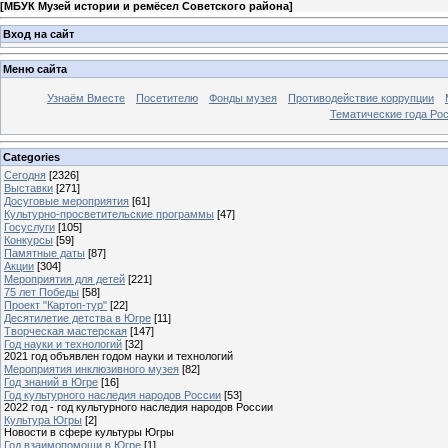
[
МБУК Музей истории и ремёсел Советского района
]
Вход на сайт
Меню сайта
Узнаём Вместе
Посетителю
Фонды музея
Противодействие коррупции
Тематические года Ро
Categories
Сегодня
[2326]
Выставки
[271]
Досуговые мероприятия
[61]
Культурно-просветительские программы
[47]
Госуслуги
[105]
Конкурсы
[59]
Памятные даты
[87]
Акции
[304]
Мероприятия для детей
[221]
75 лет Победы
[58]
Проект "Картоп-тур"
[22]
Десятилетие детства в Югре
[11]
Творческая мастерская
[147]
Год науки и технологий
[32]
2021 год объявлен годом науки и технологий
Мероприятия инклюзивного музея
[82]
Год знаний в Югре
[16]
Год культурного наследия народов России
[53]
2022 год - год культурного наследия народов России
Культура Югры
[2]
Новости в сфере культуры Югры
Год взаимопомощи в Югре
[1]