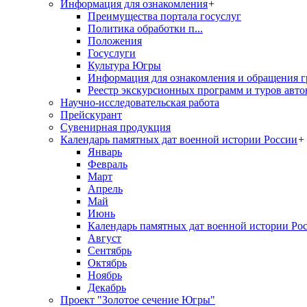
Информация для ознакомления
+
Преимущества портала госуслуг
Политика обработки п...
Положения
Госуслуги
Культура Югры
Информация для ознакомления и обращения г
Реестр экскурсионных программ и туров авто
Научно-исследовательская работа
Прейскурант
Сувенирная продукция
Календарь памятных дат военной истории России
+
Январь
Февраль
Март
Апрель
Май
Июнь
Календарь памятных дат военной истории Ро
Август
Сентябрь
Октябрь
Ноябрь
Декабрь
Проект "Золотое сечение Югры"