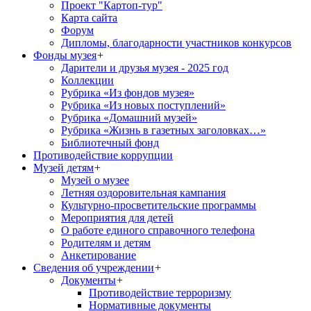
Проект "Картоп-тур"
Карта сайта
Форум
Дипломы, благодарности участников конкурсов
Фонды музея
+
Дарители и друзья музея - 2025 год
Коллекции
Рубрика «Из фондов музея»
Рубрика «Из новых поступлений»
Рубрика «Домашний музей»
Рубрика «Жизнь в газетных заголовках…»
Библиотечный фонд
Противодействие коррупции
Музей детям
+
Музей о музее
Летняя оздоровительная кампания
Культурно-просветительские программы
Мероприятия для детей
О работе единого справочного телефона
Родителям и детям
Анкетирование
Сведения об учреждении
+
Документы
+
Противодействие терроризму
Нормативные документы