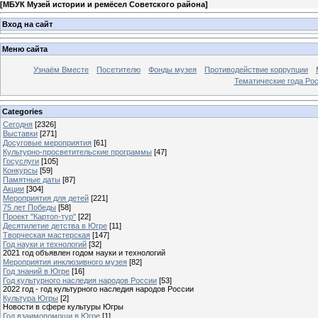
[
МБУК Музей истории и ремёсел Советского района
]
Вход на сайт
Меню сайта
Узнаём Вместе
Посетителю
Фонды музея
Противодействие коррупции
Тематические года Ро
Categories
Сегодня
[2326]
Выставки
[271]
Досуговые мероприятия
[61]
Культурно-просветительские программы
[47]
Госуслуги
[105]
Конкурсы
[59]
Памятные даты
[87]
Акции
[304]
Мероприятия для детей
[221]
75 лет Победы
[58]
Проект "Картоп-тур"
[22]
Десятилетие детства в Югре
[11]
Творческая мастерская
[147]
Год науки и технологий
[32]
2021 год объявлен годом науки и технологий
Мероприятия инклюзивного музея
[82]
Год знаний в Югре
[16]
Год культурного наследия народов России
[53]
2022 год - год культурного наследия народов России
Культура Югры
[2]
Новости в сфере культуры Югры
Год взаимопомощи в Югре
[1]