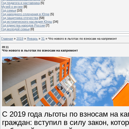
Год педагога и наставника
[5]
Музей о музее
[8]
Год семьи
[10]
Год народного сплочения в Югре
[5]
Год защитника отечества
[58]
Год исторического наследия Югры
[34]
Год единства народов России
[7]
Год молодой семьи
[0]
Главная
»
2019
»
Январь
»
31
»
Что нового в льготах по взносам на капремонт
09:11
Что нового в льготах по взносам на капремонт
С 2019 года льготы по взносам на к
граждан: вступил в силу закон, ко