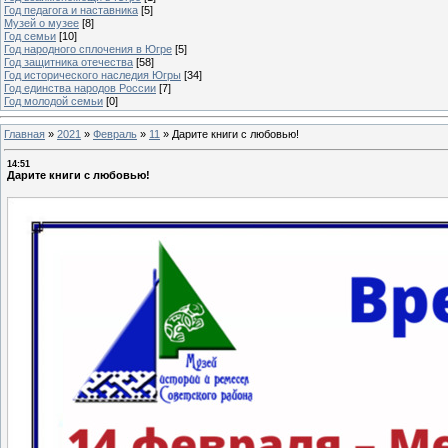
Год педагога и наставника
[5]
Музей о музее
[8]
Год семьи
[10]
Год народного сплочения в Югре
[5]
Год защитника отечества
[58]
Год исторического наследия Югры
[34]
Год единства народов России
[7]
Год молодой семьи
[0]
Главная
»
2021
»
Февраль
»
11
»
Дарите книги с любовью!
14:51
Дарите книги с любовью!