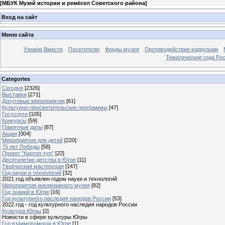
[
МБУК Музей истории и ремёсел Советского района
]
Вход на сайт
Меню сайта
Узнаём Вместе
Посетителю
Фонды музея
Противодействие коррупции
Тематические года Ро
Categories
Сегодня
[2326]
Выставки
[271]
Досуговые мероприятия
[61]
Культурно-просветительские программы
[47]
Госуслуги
[105]
Конкурсы
[59]
Памятные даты
[87]
Акции
[304]
Мероприятия для детей
[220]
75 лет Победы
[58]
Проект "Картоп-тур"
[22]
Десятилетие детства в Югре
[11]
Творческая мастерская
[147]
Год науки и технологий
[32]
2021 год объявлен годом науки и технологий
Мероприятия инклюзивного музея
[82]
Год знаний в Югре
[16]
Год культурного наследия народов России
[53]
2022 год - год культурного наследия народов России
Культура Югры
[2]
Новости в сфере культуры Югры
Год взаимопомощи в Югре
[1]