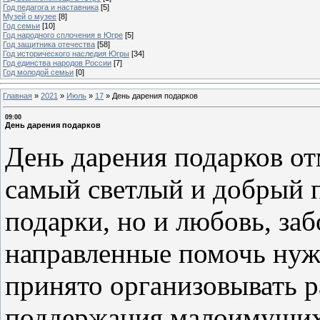
Год педагога и наставника
[5]
Музей о музее
[8]
Год семьи
[10]
Год народного сплочения в Югре
[5]
Год защитника отечества
[58]
Год исторического наследия Югры
[34]
Год единства народов России
[7]
Год молодой семьи
[0]
Главная
»
2021
»
Июль
»
17
»
День дарения подарков
09:00
День дарения подарков
День дарения подарков от
самый светлый и добрый п
подарки, но и любовь, за
направленные помочь нуж
принято организовывать 
поддержания малоимущих: 