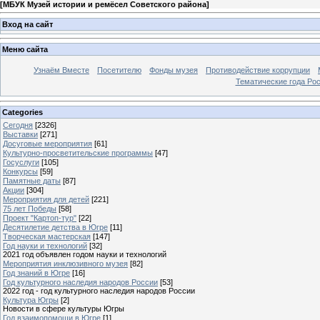
[
МБУК Музей истории и ремёсел Советского района
]
Вход на сайт
Меню сайта
Узнаём Вместе
Посетителю
Фонды музея
Противодействие коррупции
Тематические года Ро
Categories
Сегодня
[2326]
Выставки
[271]
Досуговые мероприятия
[61]
Культурно-просветительские программы
[47]
Госуслуги
[105]
Конкурсы
[59]
Памятные даты
[87]
Акции
[304]
Мероприятия для детей
[221]
75 лет Победы
[58]
Проект "Картоп-тур"
[22]
Десятилетие детства в Югре
[11]
Творческая мастерская
[147]
Год науки и технологий
[32]
2021 год объявлен годом науки и технологий
Мероприятия инклюзивного музея
[82]
Год знаний в Югре
[16]
Год культурного наследия народов России
[53]
2022 год - год культурного наследия народов России
Культура Югры
[2]
Новости в сфере культуры Югры
Год взаимопомощи в Югре
[1]