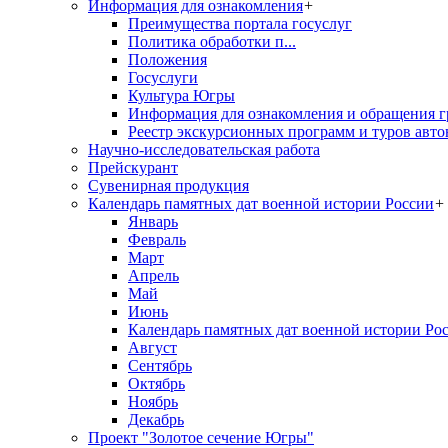
Информация для ознакомления
+
Преимущества портала госуслуг
Политика обработки п...
Положения
Госуслуги
Культура Югры
Информация для ознакомления и обращения г
Реестр экскурсионных программ и туров авто
Научно-исследовательская работа
Прейскурант
Сувенирная продукция
Календарь памятных дат военной истории России
+
Январь
Февраль
Март
Апрель
Май
Июнь
Календарь памятных дат военной истории Ро
Август
Сентябрь
Октябрь
Ноябрь
Декабрь
Проект "Золотое сечение Югры"