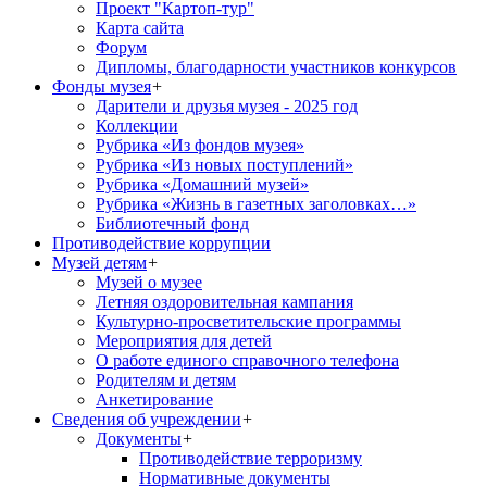
Проект "Картоп-тур"
Карта сайта
Форум
Дипломы, благодарности участников конкурсов
Фонды музея
+
Дарители и друзья музея - 2025 год
Коллекции
Рубрика «Из фондов музея»
Рубрика «Из новых поступлений»
Рубрика «Домашний музей»
Рубрика «Жизнь в газетных заголовках…»
Библиотечный фонд
Противодействие коррупции
Музей детям
+
Музей о музее
Летняя оздоровительная кампания
Культурно-просветительские программы
Мероприятия для детей
О работе единого справочного телефона
Родителям и детям
Анкетирование
Сведения об учреждении
+
Документы
+
Противодействие терроризму
Нормативные документы