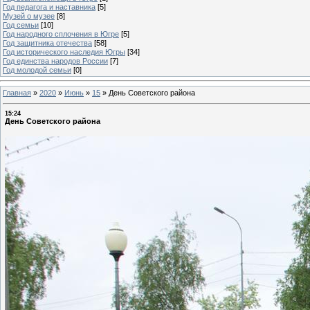
Год педагога и наставника
[5]
Музей о музее
[8]
Год семьи
[10]
Год народного сплочения в Югре
[5]
Год защитника отечества
[58]
Год исторического наследия Югры
[34]
Год единства народов России
[7]
Год молодой семьи
[0]
Главная
»
2020
»
Июнь
»
15
»
День Советского района
15:24
День Советского района