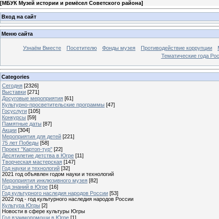
[
МБУК Музей истории и ремёсел Советского района
]
Вход на сайт
Меню сайта
Узнаём Вместе
Посетителю
Фонды музея
Противодействие коррупции
Тематические года Ро
Categories
Сегодня
[2326]
Выставки
[271]
Досуговые мероприятия
[61]
Культурно-просветительские программы
[47]
Госуслуги
[105]
Конкурсы
[59]
Памятные даты
[87]
Акции
[304]
Мероприятия для детей
[221]
75 лет Победы
[58]
Проект "Картоп-тур"
[22]
Десятилетие детства в Югре
[11]
Творческая мастерская
[147]
Год науки и технологий
[32]
2021 год объявлен годом науки и технологий
Мероприятия инклюзивного музея
[82]
Год знаний в Югре
[16]
Год культурного наследия народов России
[53]
2022 год - год культурного наследия народов России
Культура Югры
[2]
Новости в сфере культуры Югры
Год взаимопомощи в Югре
[1]