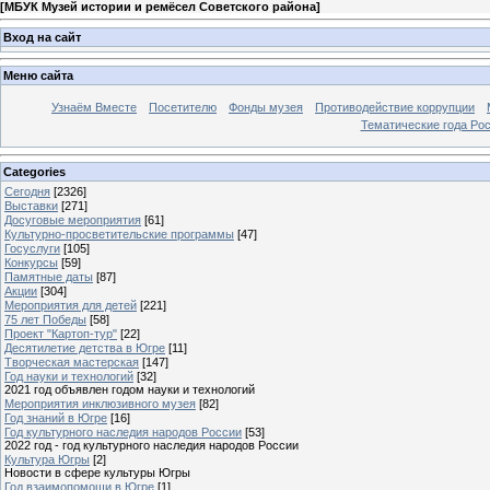
[
МБУК Музей истории и ремёсел Советского района
]
Вход на сайт
Меню сайта
Узнаём Вместе
Посетителю
Фонды музея
Противодействие коррупции
Тематические года Ро
Categories
Сегодня
[2326]
Выставки
[271]
Досуговые мероприятия
[61]
Культурно-просветительские программы
[47]
Госуслуги
[105]
Конкурсы
[59]
Памятные даты
[87]
Акции
[304]
Мероприятия для детей
[221]
75 лет Победы
[58]
Проект "Картоп-тур"
[22]
Десятилетие детства в Югре
[11]
Творческая мастерская
[147]
Год науки и технологий
[32]
2021 год объявлен годом науки и технологий
Мероприятия инклюзивного музея
[82]
Год знаний в Югре
[16]
Год культурного наследия народов России
[53]
2022 год - год культурного наследия народов России
Культура Югры
[2]
Новости в сфере культуры Югры
Год взаимопомощи в Югре
[1]