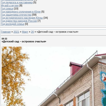
Год педагога и наставника
[5]
Музей о музее
[8]
Год семьи
[10]
Год народного сплочения в Югре
[5]
Год защитника отечества
[58]
Год исторического наследия Югры
[34]
Год единства народов России
[7]
Год молодой семьи
[0]
Главная
»
2021
»
Март
»
26
»
«Детский сад – островок счастья»
09:33
«Детский сад – островок счастья»