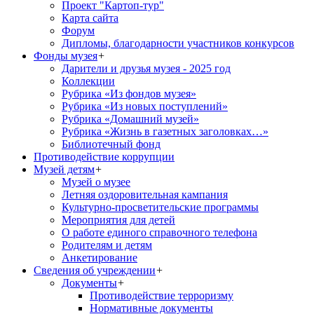
Проект "Картоп-тур"
Карта сайта
Форум
Дипломы, благодарности участников конкурсов
Фонды музея
+
Дарители и друзья музея - 2025 год
Коллекции
Рубрика «Из фондов музея»
Рубрика «Из новых поступлений»
Рубрика «Домашний музей»
Рубрика «Жизнь в газетных заголовках…»
Библиотечный фонд
Противодействие коррупции
Музей детям
+
Музей о музее
Летняя оздоровительная кампания
Культурно-просветительские программы
Мероприятия для детей
О работе единого справочного телефона
Родителям и детям
Анкетирование
Сведения об учреждении
+
Документы
+
Противодействие терроризму
Нормативные документы