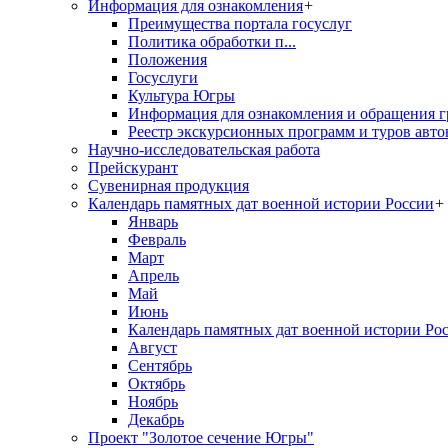
Информация для ознакомления
+
Преимущества портала госуслуг
Политика обработки п...
Положения
Госуслуги
Культура Югры
Информация для ознакомления и обращения г
Реестр экскурсионных программ и туров авто
Научно-исследовательская работа
Прейскурант
Сувенирная продукция
Календарь памятных дат военной истории России
+
Январь
Февраль
Март
Апрель
Май
Июнь
Календарь памятных дат военной истории Ро
Август
Сентябрь
Октябрь
Ноябрь
Декабрь
Проект "Золотое сечение Югры"