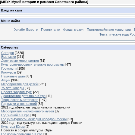
[
МБУК Музей истории и ремёсел Советского района
]
Вход на сайт
Меню сайта
Узнаём Вместе
Посетителю
Фонды музея
Противодействие коррупции
Тематические года Ро
Categories
Сегодня
[2326]
Выставки
[271]
Досуговые мероприятия
[61]
Культурно-просветительские программы
[47]
Госуслуги
[105]
Конкурсы
[59]
Памятные даты
[87]
Акции
[304]
Мероприятия для детей
[221]
75 лет Победы
[58]
Проект "Картоп-тур"
[22]
Десятилетие детства в Югре
[11]
Творческая мастерская
[147]
Год науки и технологий
[32]
2021 год объявлен годом науки и технологий
Мероприятия инклюзивного музея
[82]
Год знаний в Югре
[16]
Год культурного наследия народов России
[53]
2022 год - год культурного наследия народов России
Культура Югры
[2]
Новости в сфере культуры Югры
Год взаимопомощи в Югре
[1]