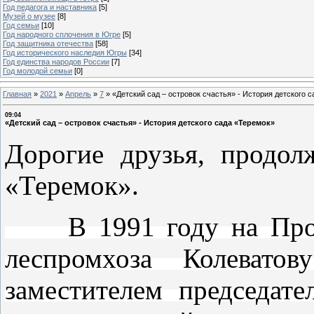
Год педагога и наставника
[5]
Музей о музее
[8]
Год семьи
[10]
Год народного сплочения в Югре
[5]
Год защитника отечества
[58]
Год исторического наследия Югры
[34]
Год единства народов России
[7]
Год молодой семьи
[0]
Главная
»
2021
»
Апрель
»
7
»
«Детский сад – островок счастья» - История детского 
09:04
«Детский сад – островок счастья» - История детского сада «Теремок»
Дорогие друзья, продол
«Теремок».
В 1991 году на Профс
леспромхоза Колеват
заместителем председат