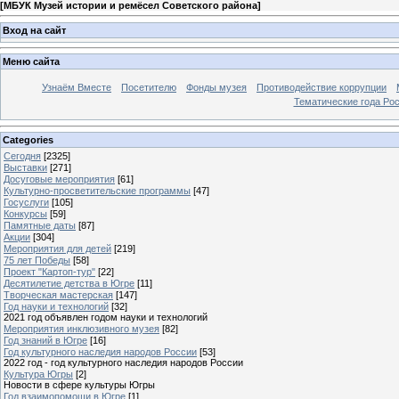
[
МБУК Музей истории и ремёсел Советского района
]
Вход на сайт
Меню сайта
Узнаём Вместе
Посетителю
Фонды музея
Противодействие коррупции
Тематические года Ро
Categories
Сегодня
[2325]
Выставки
[271]
Досуговые мероприятия
[61]
Культурно-просветительские программы
[47]
Госуслуги
[105]
Конкурсы
[59]
Памятные даты
[87]
Акции
[304]
Мероприятия для детей
[219]
75 лет Победы
[58]
Проект "Картоп-тур"
[22]
Десятилетие детства в Югре
[11]
Творческая мастерская
[147]
Год науки и технологий
[32]
2021 год объявлен годом науки и технологий
Мероприятия инклюзивного музея
[82]
Год знаний в Югре
[16]
Год культурного наследия народов России
[53]
2022 год - год культурного наследия народов России
Культура Югры
[2]
Новости в сфере культуры Югры
Год взаимопомощи в Югре
[1]