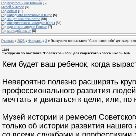
Год педагога и наставника
[5]
Музей о музее
[8]
Год семьи
[10]
Год народного сплочения в Югре
[5]
Год защитника отечества
[58]
Год исторического наследия Югры
[34]
Год единства народов России
[7]
Год молодой семьи
[0]
Главная
»
2023
»
Февраль
»
3
»
Экскурсия по выставке "Советское небо" для кадетск
16:03
Экскурсия по выставке "Советское небо" для кадетского класса школы №4
Кем будет ваш ребенок, когда вырас
Невероятно полезно расширять круго
профессионального развития людей. В
мечтать и двигаться к цели, или, п
Музей истории и ремесел Советского
только об истории развития нашего 
со всеми службами и профессиями 