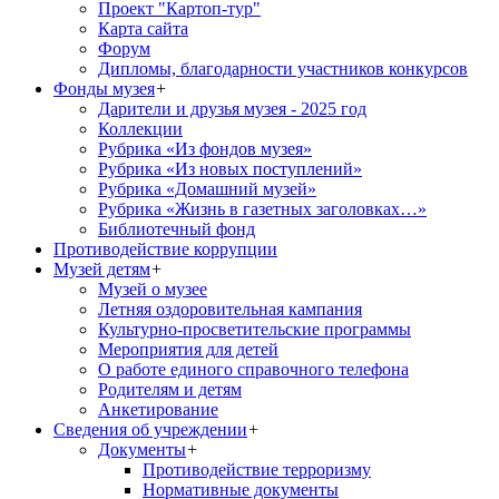
Проект "Картоп-тур"
Карта сайта
Форум
Дипломы, благодарности участников конкурсов
Фонды музея
+
Дарители и друзья музея - 2025 год
Коллекции
Рубрика «Из фондов музея»
Рубрика «Из новых поступлений»
Рубрика «Домашний музей»
Рубрика «Жизнь в газетных заголовках…»
Библиотечный фонд
Противодействие коррупции
Музей детям
+
Музей о музее
Летняя оздоровительная кампания
Культурно-просветительские программы
Мероприятия для детей
О работе единого справочного телефона
Родителям и детям
Анкетирование
Сведения об учреждении
+
Документы
+
Противодействие терроризму
Нормативные документы