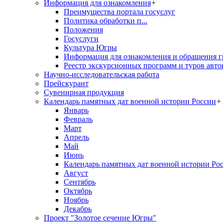
Информация для ознакомления
+
Преимущества портала госуслуг
Политика обработки п...
Положения
Госуслуги
Культура Югры
Информация для ознакомления и обращения г
Реестр экскурсионных программ и туров авто
Научно-исследовательская работа
Прейскурант
Сувенирная продукция
Календарь памятных дат военной истории России
+
Январь
Февраль
Март
Апрель
Май
Июнь
Календарь памятных дат военной истории Ро
Август
Сентябрь
Октябрь
Ноябрь
Декабрь
Проект "Золотое сечение Югры"