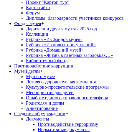
Проект "Картоп-тур"
Карта сайта
Форум
Дипломы, благодарности участников конкурсов
Фонды музея
+
Дарители и друзья музея - 2025 год
Коллекции
Рубрика «Из фондов музея»
Рубрика «Из новых поступлений»
Рубрика «Домашний музей»
Рубрика «Жизнь в газетных заголовках…»
Библиотечный фонд
Противодействие коррупции
Музей детям
+
Музей о музее
Летняя оздоровительная кампания
Культурно-просветительские программы
Мероприятия для детей
О работе единого справочного телефона
Родителям и детям
Анкетирование
Сведения об учреждении
+
Документы
+
Противодействие терроризму
Нормативные документы