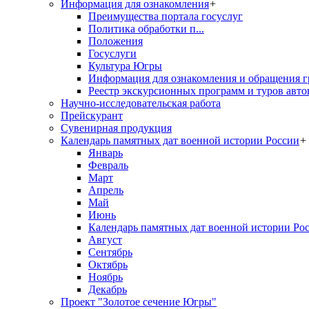
Информация для ознакомления
+
Преимущества портала госуслуг
Политика обработки п...
Положения
Госуслуги
Культура Югры
Информация для ознакомления и обращения г
Реестр экскурсионных программ и туров авто
Научно-исследовательская работа
Прейскурант
Сувенирная продукция
Календарь памятных дат военной истории России
+
Январь
Февраль
Март
Апрель
Май
Июнь
Календарь памятных дат военной истории Ро
Август
Сентябрь
Октябрь
Ноябрь
Декабрь
Проект "Золотое сечение Югры"