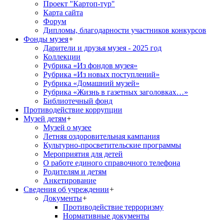
Проект "Картоп-тур"
Карта сайта
Форум
Дипломы, благодарности участников конкурсов
Фонды музея
+
Дарители и друзья музея - 2025 год
Коллекции
Рубрика «Из фондов музея»
Рубрика «Из новых поступлений»
Рубрика «Домашний музей»
Рубрика «Жизнь в газетных заголовках…»
Библиотечный фонд
Противодействие коррупции
Музей детям
+
Музей о музее
Летняя оздоровительная кампания
Культурно-просветительские программы
Мероприятия для детей
О работе единого справочного телефона
Родителям и детям
Анкетирование
Сведения об учреждении
+
Документы
+
Противодействие терроризму
Нормативные документы