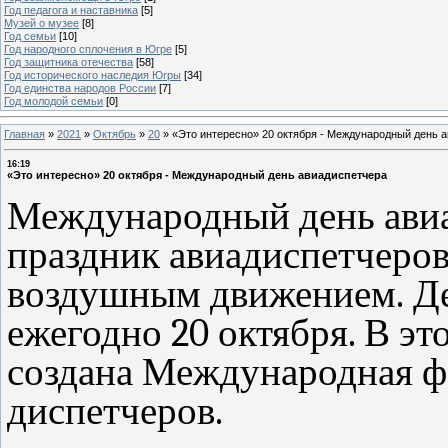
Год педагога и наставника
[5]
Музей о музее
[8]
Год семьи
[10]
Год народного сплочения в Югре
[5]
Год защитника отечества
[58]
Год исторического наследия Югры
[34]
Год единства народов России
[7]
Год молодой семьи
[0]
Главная
»
2021
»
Октябрь
»
20
»
«Это интересно» 20 октября - Международный день 
16:19
«Это интересно» 20 октября - Международный день авиадиспетчера
Международный день ави
праздник авиадиспетчеров
воздушным движением. Де
ежегодно 20 октября. В эт
создана Международная ф
диспетчеров.