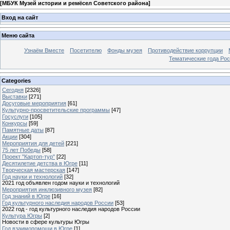
[
МБУК Музей истории и ремёсел Советского района
]
Вход на сайт
Меню сайта
Узнаём Вместе
Посетителю
Фонды музея
Противодействие коррупции
Тематические года Ро
Categories
Сегодня
[2326]
Выставки
[271]
Досуговые мероприятия
[61]
Культурно-просветительские программы
[47]
Госуслуги
[105]
Конкурсы
[59]
Памятные даты
[87]
Акции
[304]
Мероприятия для детей
[221]
75 лет Победы
[58]
Проект "Картоп-тур"
[22]
Десятилетие детства в Югре
[11]
Творческая мастерская
[147]
Год науки и технологий
[32]
2021 год объявлен годом науки и технологий
Мероприятия инклюзивного музея
[82]
Год знаний в Югре
[16]
Год культурного наследия народов России
[53]
2022 год - год культурного наследия народов России
Культура Югры
[2]
Новости в сфере культуры Югры
Год взаимопомощи в Югре
[1]