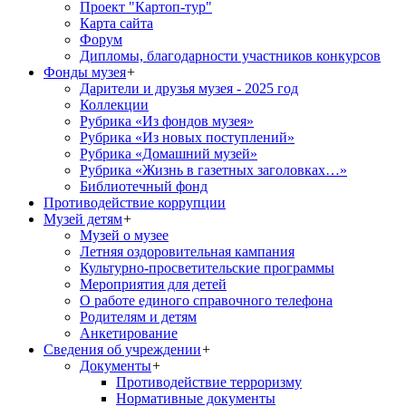
Проект "Картоп-тур"
Карта сайта
Форум
Дипломы, благодарности участников конкурсов
Фонды музея
+
Дарители и друзья музея - 2025 год
Коллекции
Рубрика «Из фондов музея»
Рубрика «Из новых поступлений»
Рубрика «Домашний музей»
Рубрика «Жизнь в газетных заголовках…»
Библиотечный фонд
Противодействие коррупции
Музей детям
+
Музей о музее
Летняя оздоровительная кампания
Культурно-просветительские программы
Мероприятия для детей
О работе единого справочного телефона
Родителям и детям
Анкетирование
Сведения об учреждении
+
Документы
+
Противодействие терроризму
Нормативные документы