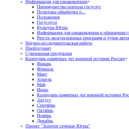
Информация для ознакомления
+
Преимущества портала госуслуг
Политика обработки п...
Положения
Госуслуги
Культура Югры
Информация для ознакомления и обращения г
Реестр экскурсионных программ и туров авто
Научно-исследовательская работа
Прейскурант
Сувенирная продукция
Календарь памятных дат военной истории России
+
Январь
Февраль
Март
Апрель
Май
Июнь
Календарь памятных дат военной истории Ро
Август
Сентябрь
Октябрь
Ноябрь
Декабрь
Проект "Золотое сечение Югры"