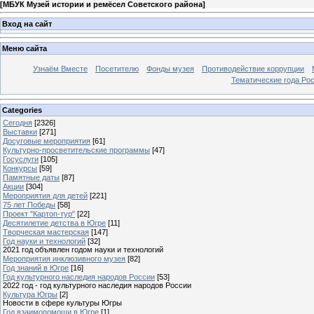
[
МБУК Музей истории и ремёсел Советского района
]
Вход на сайт
Меню сайта
Узнаём Вместе
Посетителю
Фонды музея
Противодействие коррупции
Тематические года Ро
Categories
Сегодня
[2326]
Выставки
[271]
Досуговые мероприятия
[61]
Культурно-просветительские программы
[47]
Госуслуги
[105]
Конкурсы
[59]
Памятные даты
[87]
Акции
[304]
Мероприятия для детей
[221]
75 лет Победы
[58]
Проект "Картоп-тур"
[22]
Десятилетие детства в Югре
[11]
Творческая мастерская
[147]
Год науки и технологий
[32]
2021 год объявлен годом науки и технологий
Мероприятия инклюзивного музея
[82]
Год знаний в Югре
[16]
Год культурного наследия народов России
[53]
2022 год - год культурного наследия народов России
Культура Югры
[2]
Новости в сфере культуры Югры
Год взаимопомощи в Югре
[1]