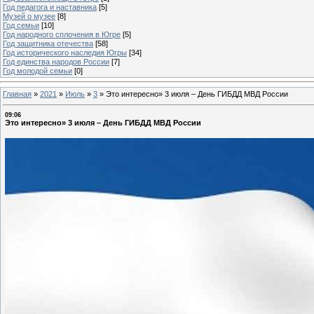
Год педагога и наставника
[5]
Музей о музее
[8]
Год семьи
[10]
Год народного сплочения в Югре
[5]
Год защитника отечества
[58]
Год исторического наследия Югры
[34]
Год единства народов России
[7]
Год молодой семьи
[0]
Главная
»
2021
»
Июль
»
3
»
Это интересно» 3 июля – День ГИБДД МВД России
09:06
Это интересно» 3 июля – День ГИБДД МВД России