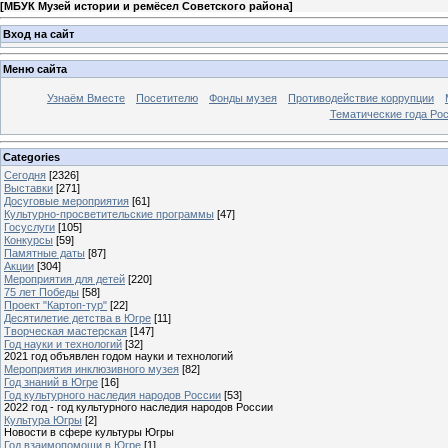
[
МБУК Музей истории и ремёсел Советского района
]
Вход на сайт
Меню сайта
Узнаём Вместе
Посетителю
Фонды музея
Противодействие коррупции
Тематические года Ро
Categories
Сегодня
[2326]
Выставки
[271]
Досуговые мероприятия
[61]
Культурно-просветительские программы
[47]
Госуслуги
[105]
Конкурсы
[59]
Памятные даты
[87]
Акции
[304]
Мероприятия для детей
[220]
75 лет Победы
[58]
Проект "Картоп-тур"
[22]
Десятилетие детства в Югре
[11]
Творческая мастерская
[147]
Год науки и технологий
[32]
2021 год объявлен годом науки и технологий
Мероприятия инклюзивного музея
[82]
Год знаний в Югре
[16]
Год культурного наследия народов России
[53]
2022 год - год культурного наследия народов России
Культура Югры
[2]
Новости в сфере культуры Югры
Год взаимопомощи в Югре
[1]