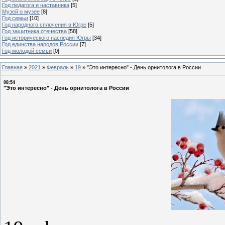
Год педагога и наставника
[5]
Музей о музее
[8]
Год семьи
[10]
Год народного сплочения в Югре
[5]
Год защитника отечества
[58]
Год исторического наследия Югры
[34]
Год единства народов России
[7]
Год молодой семьи
[0]
Главная
»
2021
»
Февраль
»
19
»
"Это интересно" - День орнитолога в России
08:54
"Это интересно" - День орнитолога в России