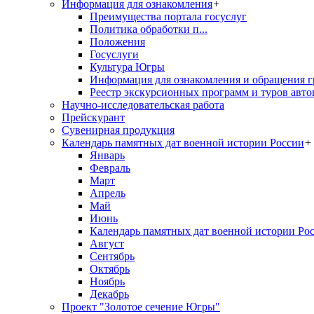
Информация для ознакомления
+
Преимущества портала госуслуг
Политика обработки п...
Положения
Госуслуги
Культура Югры
Информация для ознакомления и обращения г
Реестр экскурсионных программ и туров авто
Научно-исследовательская работа
Прейскурант
Сувенирная продукция
Календарь памятных дат военной истории России
+
Январь
Февраль
Март
Апрель
Май
Июнь
Календарь памятных дат военной истории Ро
Август
Сентябрь
Октябрь
Ноябрь
Декабрь
Проект "Золотое сечение Югры"