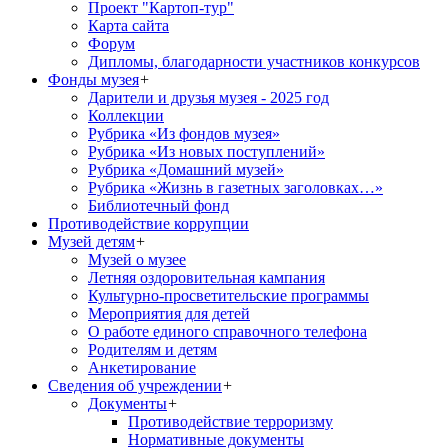
Проект "Картоп-тур"
Карта сайта
Форум
Дипломы, благодарности участников конкурсов
Фонды музея
+
Дарители и друзья музея - 2025 год
Коллекции
Рубрика «Из фондов музея»
Рубрика «Из новых поступлений»
Рубрика «Домашний музей»
Рубрика «Жизнь в газетных заголовках…»
Библиотечный фонд
Противодействие коррупции
Музей детям
+
Музей о музее
Летняя оздоровительная кампания
Культурно-просветительские программы
Мероприятия для детей
О работе единого справочного телефона
Родителям и детям
Анкетирование
Сведения об учреждении
+
Документы
+
Противодействие терроризму
Нормативные документы