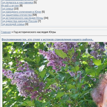
Год педагога и наставника
[5]
Музей о музее
[8]
Год семьи
[10]
Год народного сплочения в Югре
[5]
Год защитника отечества
[58]
Год исторического наследия Югры
[34]
Год единства народов России
[7]
Год молодой семьи
[0]
Главная
»
Год исторического наследия Югры
Воспоминания тех, кто стоял у истоков становления нашего района..