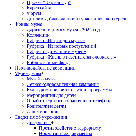
Проект "Картоп-тур"
Карта сайта
Форум
Дипломы, благодарности участников конкурсов
Фонды музея
+
Дарители и друзья музея - 2025 год
Коллекции
Рубрика «Из фондов музея»
Рубрика «Из новых поступлений»
Рубрика «Домашний музей»
Рубрика «Жизнь в газетных заголовках…»
Библиотечный фонд
Противодействие коррупции
Музей детям
+
Музей о музее
Летняя оздоровительная кампания
Культурно-просветительские программы
Мероприятия для детей
О работе единого справочного телефона
Родителям и детям
Анкетирование
Сведения об учреждении
+
Документы
+
Противодействие терроризму
Нормативные документы