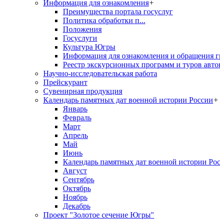
Информация для ознакомления
+
Преимущества портала госуслуг
Политика обработки п...
Положения
Госуслуги
Культура Югры
Информация для ознакомления и обращения г
Реестр экскурсионных программ и туров авто
Научно-исследовательская работа
Прейскурант
Сувенирная продукция
Календарь памятных дат военной истории России
+
Январь
Февраль
Март
Апрель
Май
Июнь
Календарь памятных дат военной истории Ро
Август
Сентябрь
Октябрь
Ноябрь
Декабрь
Проект "Золотое сечение Югры"