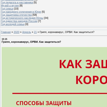
Год педагога и наставника
[5]
Музей о музее
[8]
Год семьи
[10]
Год народного сплочения в Югре
[5]
Год защитника отечества
[58]
Год исторического наследия Югры
[34]
Год единства народов России
[7]
Год молодой семьи
[0]
Главная
»
2020
»
Апрель
»
21
»
Грипп, коронавирус, ОРВИ. Как защититься?
15:15
Грипп, коронавирус, ОРВИ. Как защититься?