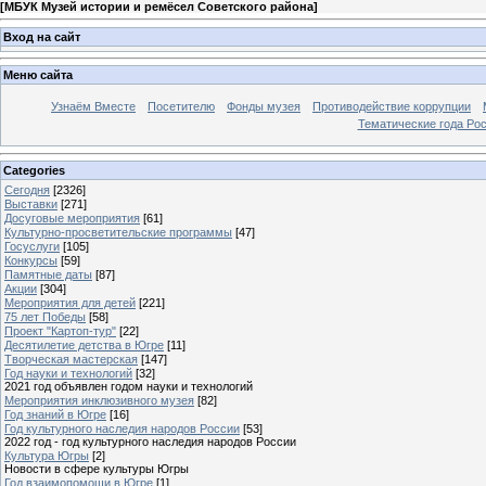
[
МБУК Музей истории и ремёсел Советского района
]
Вход на сайт
Меню сайта
Узнаём Вместе
Посетителю
Фонды музея
Противодействие коррупции
Тематические года Ро
Categories
Сегодня
[2326]
Выставки
[271]
Досуговые мероприятия
[61]
Культурно-просветительские программы
[47]
Госуслуги
[105]
Конкурсы
[59]
Памятные даты
[87]
Акции
[304]
Мероприятия для детей
[221]
75 лет Победы
[58]
Проект "Картоп-тур"
[22]
Десятилетие детства в Югре
[11]
Творческая мастерская
[147]
Год науки и технологий
[32]
2021 год объявлен годом науки и технологий
Мероприятия инклюзивного музея
[82]
Год знаний в Югре
[16]
Год культурного наследия народов России
[53]
2022 год - год культурного наследия народов России
Культура Югры
[2]
Новости в сфере культуры Югры
Год взаимопомощи в Югре
[1]