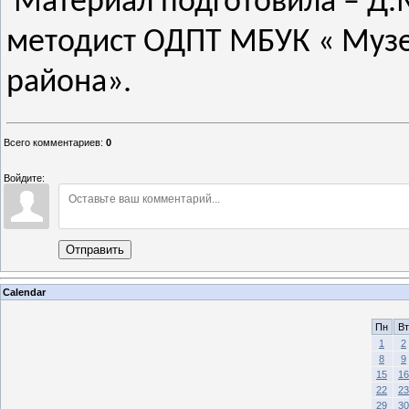
Материал подготовила – Д.
методист ОДПТ МБУК « Музе
района».
Всего комментариев
:
0
Войдите:
Отправить
Calendar
Пн
Вт
1
2
8
9
15
16
22
23
29
30