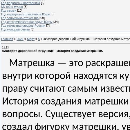
Год педагога и наставника
[5]
Музей о музее
[8]
Год семьи
[10]
Год народного сплочения в Югре
[5]
Год защитника отечества
[58]
Год исторического наследия Югры
[34]
Год единства народов России
[7]
Год молодой семьи
[0]
Главная
»
2021
»
Март
»
5
»
«История деревянной игрушки» - История создания матр
11:23
«История деревянной игрушки» - История создания матрешки.
Матрешка — это раскрашен
внутри которой находятся к
праву считают самым извес
История создания матрешки 
вопросы. Существует версия,
создал фигурку матрешки, у