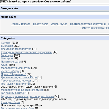
[
МБУК Музей истории и ремёсел Советского района
]
Вход на сайт
Меню сайта
Узнаём Вместе
Посетителю
Фонды музея
Противодействие коррупции
Тематические года Ро
Categories
Сегодня
[2326]
Выставки
[271]
Досуговые мероприятия
[61]
Культурно-просветительские программы
[47]
Госуслуги
[105]
Конкурсы
[59]
Памятные даты
[87]
Акции
[304]
Мероприятия для детей
[221]
75 лет Победы
[58]
Проект "Картоп-тур"
[22]
Десятилетие детства в Югре
[11]
Творческая мастерская
[147]
Год науки и технологий
[32]
2021 год объявлен годом науки и технологий
Мероприятия инклюзивного музея
[82]
Год знаний в Югре
[16]
Год культурного наследия народов России
[53]
2022 год - год культурного наследия народов России
Культура Югры
[2]
Новости в сфере культуры Югры
Год взаимопомощи в Югре
[1]