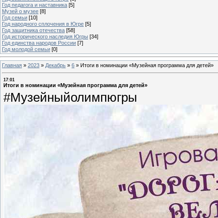
Год педагога и наставника
[5]
Музей о музее
[8]
Год семьи
[10]
Год народного сплочения в Югре
[5]
Год защитника отечества
[58]
Год исторического наследия Югры
[34]
Год единства народов России
[7]
Год молодой семьи
[0]
Главная
»
2023
»
Декабрь
»
6
»
Итоги в номинации «Музейная программа для детей»
17:01
Итоги в номинации «Музейная программа для детей»
#Музейныйолимпюгры