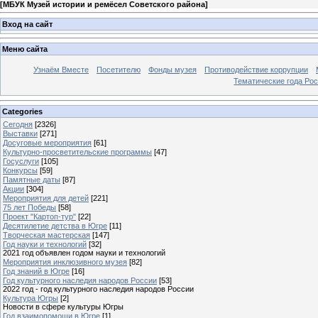
[
МБУК Музей истории и ремёсел Советского района
]
Вход на сайт
Меню сайта
Узнаём Вместе
Посетителю
Фонды музея
Противодействие коррупции
Тематические года Ро
Categories
Сегодня
[2326]
Выставки
[271]
Досуговые мероприятия
[61]
Культурно-просветительские программы
[47]
Госуслуги
[105]
Конкурсы
[59]
Памятные даты
[87]
Акции
[304]
Мероприятия для детей
[221]
75 лет Победы
[58]
Проект "Картоп-тур"
[22]
Десятилетие детства в Югре
[11]
Творческая мастерская
[147]
Год науки и технологий
[32]
2021 год объявлен годом науки и технологий
Мероприятия инклюзивного музея
[82]
Год знаний в Югре
[16]
Год культурного наследия народов России
[53]
2022 год - год культурного наследия народов России
Культура Югры
[2]
Новости в сфере культуры Югры
Год взаимопомощи в Югре
[1]