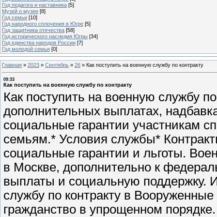
Год педагога и наставника
[5]
Музей о музее
[8]
Год семьи
[10]
Год народного сплочения в Югре
[5]
Год защитника отечества
[58]
Год исторического наследия Югры
[34]
Год единства народов России
[7]
Год молодой семьи
[0]
Главная
»
2023
»
Сентябрь
»
26
»
Как поступить на военную службу по контракту
09:33
Как поступить на военную службу по контракту
Как поступить на военную службу по
дополнительных выплатах, надбавка
социальные гарантии участникам сп
семьям.* Условия службы* Контракт
социальные гарантии и льготы. Вое
в Москве, дополнительно к федера
выплаты и социальную поддержку. 
службу по контракту в Вооруженные
гражданство в упрощенном порядке.