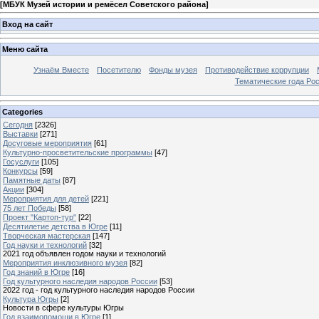
[
МБУК Музей истории и ремёсел Советского района
]
Вход на сайт
Меню сайта
Узнаём Вместе
Посетителю
Фонды музея
Противодействие коррупции
Тематические года Ро
Categories
Сегодня
[2326]
Выставки
[271]
Досуговые мероприятия
[61]
Культурно-просветительские программы
[47]
Госуслуги
[105]
Конкурсы
[59]
Памятные даты
[87]
Акции
[304]
Мероприятия для детей
[221]
75 лет Победы
[58]
Проект "Картоп-тур"
[22]
Десятилетие детства в Югре
[11]
Творческая мастерская
[147]
Год науки и технологий
[32]
2021 год объявлен годом науки и технологий
Мероприятия инклюзивного музея
[82]
Год знаний в Югре
[16]
Год культурного наследия народов России
[53]
2022 год - год культурного наследия народов России
Культура Югры
[2]
Новости в сфере культуры Югры
Год взаимопомощи в Югре
[1]