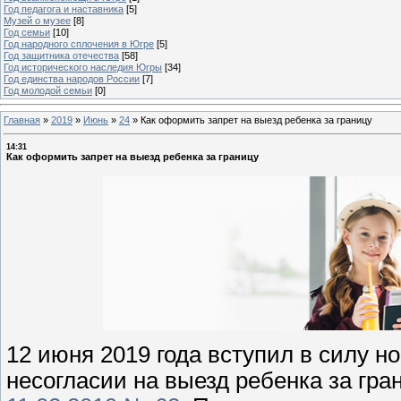
Год педагога и наставника
[5]
Музей о музее
[8]
Год семьи
[10]
Год народного сплочения в Югре
[5]
Год защитника отечества
[58]
Год исторического наследия Югры
[34]
Год единства народов России
[7]
Год молодой семьи
[0]
Главная
»
2019
»
Июнь
»
24
»
Как оформить запрет на выезд ребенка за границу
14:31
Как оформить запрет на выезд ребенка за границу
12 июня 2019 года вступил в силу н
несогласии на выезд ребенка за гра