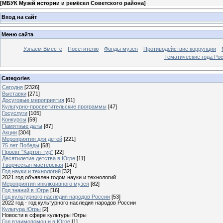
[
МБУК Музей истории и ремёсел Советского района
]
Вход на сайт
Меню сайта
Узнаём Вместе
Посетителю
Фонды музея
Противодействие коррупции
Тематические года Ро
Categories
Сегодня
[2326]
Выставки
[271]
Досуговые мероприятия
[61]
Культурно-просветительские программы
[47]
Госуслуги
[105]
Конкурсы
[59]
Памятные даты
[87]
Акции
[304]
Мероприятия для детей
[221]
75 лет Победы
[58]
Проект "Картоп-тур"
[22]
Десятилетие детства в Югре
[11]
Творческая мастерская
[147]
Год науки и технологий
[32]
2021 год объявлен годом науки и технологий
Мероприятия инклюзивного музея
[82]
Год знаний в Югре
[16]
Год культурного наследия народов России
[53]
2022 год - год культурного наследия народов России
Культура Югры
[2]
Новости в сфере культуры Югры
Год взаимопомощи в Югре
[1]